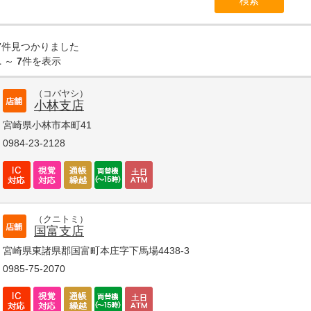
7
件見つかりました
1
～
7
件を表示
（コバヤシ）
小林支店
宮崎県小林市本町41
0984-23-2128
（クニトミ）
国富支店
宮崎県東諸県郡国富町本庄字下馬場4438-3
0985-75-2070