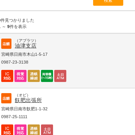
9
件見つかりました
1
～
9
件を表示
（アブラツ）
油津支店
宮崎県日南市木山1-5-17
0987-23-3138
（オビ）
飫肥出張所
宮崎県日南市飫肥1-1-32
0987-25-1111