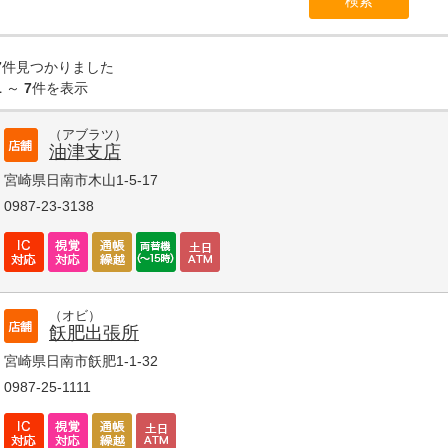
7
件見つかりました
1
～
7
件を表示
（アブラツ）
油津支店
宮崎県日南市木山1-5-17
0987-23-3138
（オビ）
飫肥出張所
宮崎県日南市飫肥1-1-32
0987-25-1111