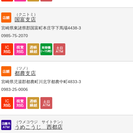
（クニトミ）
国富支店
宮崎県東諸県郡国富町本庄字下馬場4438-3
0985-75-2070
（ツノ）
都農支店
宮崎県児湯郡都農町川北字都農中町4833-3
0983-25-0006
（ウメコウジ サイトテン）
うめこうじ 西都店