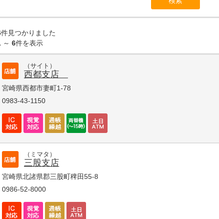
6
件見つかりました
1
～
6
件を表示
（サイト）
西都支店
宮崎県西都市妻町1-78
0983-43-1150
（ミマタ）
三股支店
宮崎県北諸県郡三股町稗田55-8
0986-52-8000