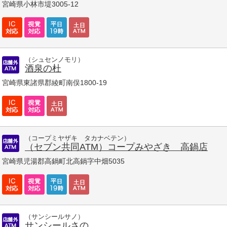
宮崎県小林市堤3005-12
（シュセンノモリ）
酒泉の杜
宮崎県東諸県郡綾町南俣1800-19
（コープミヤザキ タカナベテン）
（セブン共同ATM）コープみやざき 高鍋店
宮崎県児湯郡高鍋町北高鍋字中畑5035
（サンシールサノ）
サンシールさの