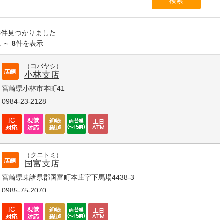
8
件見つかりました
1
～
8
件を表示
（コバヤシ）
小林支店
宮崎県小林市本町41
0984-23-2128
（クニトミ）
国富支店
宮崎県東諸県郡国富町本庄字下馬場4438-3
0985-75-2070