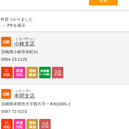
7
件見つかりました
1
～
7
件を表示
（コバヤシ）
小林支店
宮崎県小林市本町41
0984-23-2128
（クシマ）
串間支店
宮崎県串間市大字西方字一本松6585-1
0987-72-0210