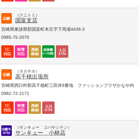
（クニトミ）
国富支店
宮崎県東諸県郡国富町本庄字下馬場4438-3
0985-75-2070
（タカチホ）
高千穂出張所
宮崎県西臼杵郡高千穂町三田井8番地 ファッションプラザかなや内
0982-72-2171
（サンキュー コバヤシテン）
サンキュー 小林店