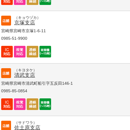
（キョウヅカ）
京塚支店
宮崎県宮崎市京塚1-6-11
0985-51-9900
（キヨタケ）
清武支店
宮崎県宮崎市清武町船引字五反田146-1
0985-85-0854
（サドワラ）
佐土原支店