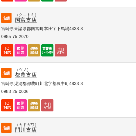
（クニトミ）
国富支店
宮崎県東諸県郡国富町本庄字下馬場4438-3
0985-75-2070
（ツノ）
都農支店
宮崎県児湯郡都農町川北字都農中町4833-3
0983-25-0006
（カドガワ）
門川支店