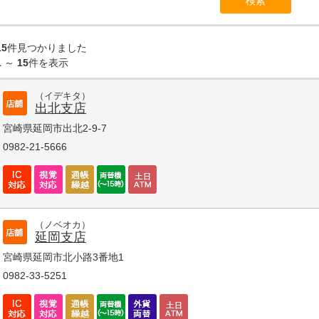
15
件見つかりました
1
～
15
件を表示
（イデキタ）
出北支店
宮崎県延岡市出北2-9-7
0982-21-5666
（ノベオカ）
延岡支店
宮崎県延岡市北小路3番地1
0982-33-5251