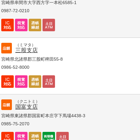
宮崎県串間市大字西方字一本松6585-1
0987-72-0210
（ミマタ）
三股支店
宮崎県北諸県郡三股町稗田55-8
0986-52-8000
（クニトミ）
国富支店
宮崎県東諸県郡国富町本庄字下馬場4438-3
0985-75-2070