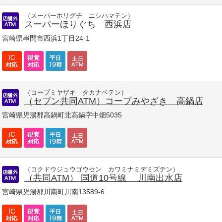
（スーパーホリグチ ニシハマテン）
スーパーほりぐち 西浜店
宮崎県串間市西浜1丁目24-1
（コープミヤザキ タカナベテン）
（セブン共同ATM）コープみやざき 高鍋店
宮崎県児湯郡高鍋町北高鍋字中畑5035
（コクドウジュウゴウセン カワミナミデミズテン）
（共同ATM） 国道10号線 川南出水店
宮崎県児湯郡川南町川南13589-6