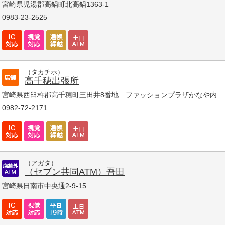
宮崎県児湯郡高鍋町北高鍋1363-1
0983-23-2525
（タカチホ）
高千穂出張所
宮崎県西臼杵郡高千穂町三田井8番地 ファッションプラザかなや内
0982-72-2171
（アガタ）
（セブン共同ATM）吾田
宮崎県日南市中央通2-9-15