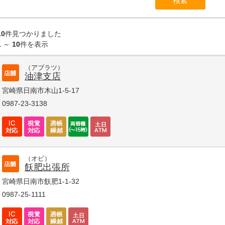
10
件見つかりました
1
～
10
件を表示
（アブラツ）
油津支店
宮崎県日南市木山1-5-17
0987-23-3138
（オビ）
飫肥出張所
宮崎県日南市飫肥1-1-32
0987-25-1111