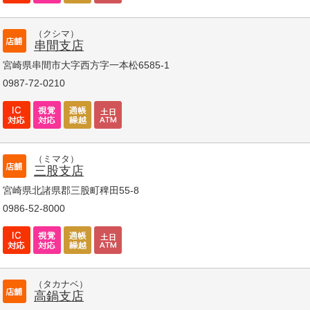
（クシマ）
串間支店
宮崎県串間市大字西方字一本松6585-1
0987-72-0210
（ミマタ）
三股支店
宮崎県北諸県郡三股町稗田55-8
0986-52-8000
（タカナベ）
高鍋支店