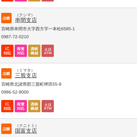
（クシマ）
串間支店
宮崎県串間市大字西方字一本松6585-1
0987-72-0210
（ミマタ）
三股支店
宮崎県北諸県郡三股町稗田55-8
0986-52-8000
（クニトミ）
国富支店