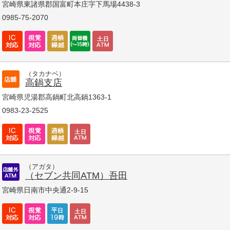
宮崎県東諸県郡国富町本庄字下馬場4438-3
0985-75-2070
（タカナベ）
高鍋支店
宮崎県児湯郡高鍋町北高鍋1363-1
0983-23-2525
（アガタ）
（セブン共同ATM）吾田
宮崎県日南市中央通2-9-15