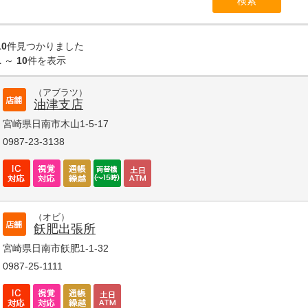
10
件見つかりました
1
～
10
件を表示
（アブラツ）
油津支店
宮崎県日南市木山1-5-17
0987-23-3138
（オビ）
飫肥出張所
宮崎県日南市飫肥1-1-32
0987-25-1111