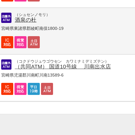
（シュセンノモリ）
酒泉の杜
宮崎県東諸県郡綾町南俣1800-19
（コクドウジュウゴウセン カワミナミデミズテン）
（共同ATM） 国道10号線 川南出水店
宮崎県児湯郡川南町川南13589-6