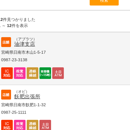
12
件見つかりました
1
～
12
件を表示
（アブラツ）
油津支店
宮崎県日南市木山1-5-17
0987-23-3138
（オビ）
飫肥出張所
宮崎県日南市飫肥1-1-32
0987-25-1111