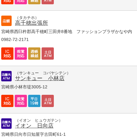
（タカチホ）
高千穂出張所
宮崎県西臼杵郡高千穂町三田井8番地 ファッションプラザかなや内
0982-72-2171
（サンキュー コバヤシテン）
サンキュー 小林店
宮崎県小林市堤3005-12
（イオン ヒュウガテン）
イオン 日向店
宮崎県日向市日知屋字古田町61-1