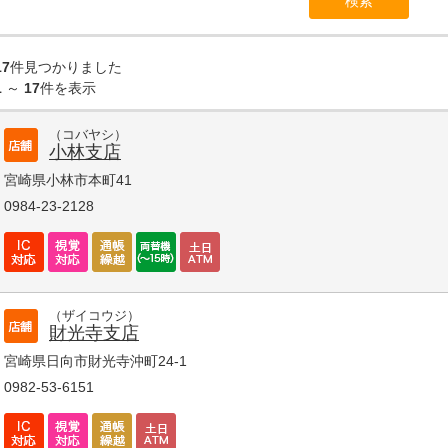
17
件見つかりました
1
～
17
件を表示
（コバヤシ）
小林支店
宮崎県小林市本町41
0984-23-2128
（ザイコウジ）
財光寺支店
宮崎県日向市財光寺沖町24-1
0982-53-6151