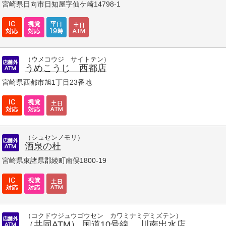
宮崎県日向市日知屋字仙ケ崎14798-1
（ウメコウジ サイトテン）
うめこうじ 西都店
宮崎県西都市旭1丁目23番地
（シュセンノモリ）
酒泉の杜
宮崎県東諸県郡綾町南俣1800-19
（コクドウジュウゴウセン カワミナミデミズテン）
（共同ATM） 国道10号線 川南出水店