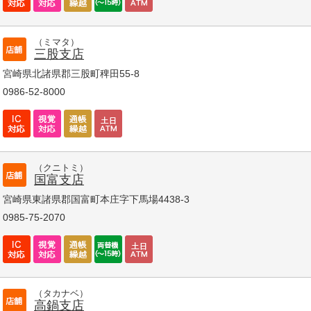
（ミマタ）
三股支店
宮崎県北諸県郡三股町稗田55-8
0986-52-8000
（クニトミ）
国富支店
宮崎県東諸県郡国富町本庄字下馬場4438-3
0985-75-2070
（タカナベ）
高鍋支店