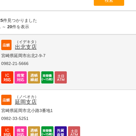
25
件見つかりました
1
～
20
件を表示
（イデキタ）
出北支店
宮崎県延岡市出北2-9-7
0982-21-5666
（ノベオカ）
延岡支店
宮崎県延岡市北小路3番地1
0982-33-5251