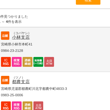
4
件見つかりました
1
～
4
件を表示
（コバヤシ）
小林支店
宮崎県小林市本町41
0984-23-2128
（ツノ）
都農支店
宮崎県児湯郡都農町川北字都農中町4833-3
0983-25-0006