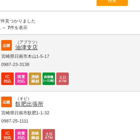
7
件見つかりました
1
～
7
件を表示
（アブラツ）
油津支店
宮崎県日南市木山1-5-17
0987-23-3138
（オビ）
飫肥出張所
宮崎県日南市飫肥1-1-32
0987-25-1111