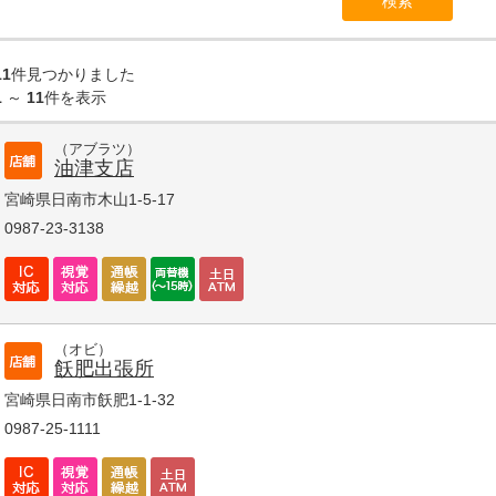
11
件見つかりました
1
～
11
件を表示
（アブラツ）
油津支店
宮崎県日南市木山1-5-17
0987-23-3138
（オビ）
飫肥出張所
宮崎県日南市飫肥1-1-32
0987-25-1111