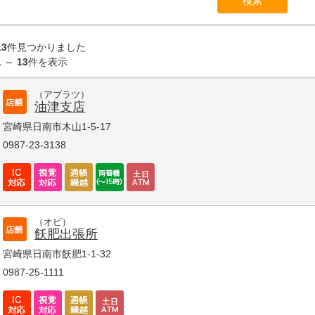
13
件見つかりました
1
～
13
件を表示
（アブラツ）
油津支店
宮崎県日南市木山1-5-17
0987-23-3138
（オビ）
飫肥出張所
宮崎県日南市飫肥1-1-32
0987-25-1111