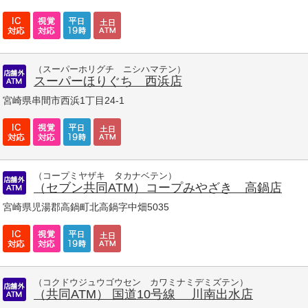
（スーパーホリグチ ニシハマテン）
スーパーほりぐち 西浜店
宮崎県串間市西浜1丁目24-1
（コープミヤザキ タカナベテン）
（セブン共同ATM）コープみやざき 高鍋店
宮崎県児湯郡高鍋町北高鍋字中畑5035
（コクドウジュウゴウセン カワミナミデミズテン）
（共同ATM） 国道10号線 川南出水店