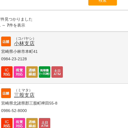
7
件見つかりました
1
～
7
件を表示
（コバヤシ）
小林支店
宮崎県小林市本町41
0984-23-2128
（ミマタ）
三股支店
宮崎県北諸県郡三股町稗田55-8
0986-52-8000