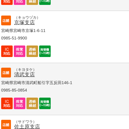
（キョウヅカ）
京塚支店
宮崎県宮崎市京塚1-6-11
0985-51-9900
（キヨタケ）
清武支店
宮崎県宮崎市清武町船引字五反田146-1
0985-85-0854
（サドワラ）
佐土原支店