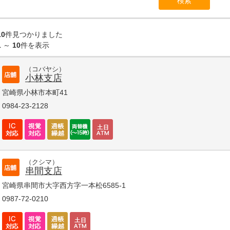
10
件見つかりました
1
～
10
件を表示
（コバヤシ）
小林支店
宮崎県小林市本町41
0984-23-2128
（クシマ）
串間支店
宮崎県串間市大字西方字一本松6585-1
0987-72-0210