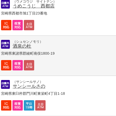
（ウメコウジ サイトテン）
うめこうじ 西都店
宮崎県西都市旭1丁目23番地
（シュセンノモリ）
酒泉の杜
宮崎県東諸県郡綾町南俣1800-19
（サンシールサノ）
サンシールさの
宮崎県東臼杵郡門川町東栄町4丁目1-18