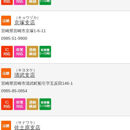
（キョウヅカ）
京塚支店
宮崎県宮崎市京塚1-6-11
0985-51-9900
（キヨタケ）
清武支店
宮崎県宮崎市清武町船引字五反田146-1
0985-85-0854
（サドワラ）
佐土原支店