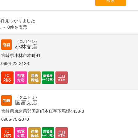
8
件見つかりました
1
～
8
件を表示
（コバヤシ）
小林支店
宮崎県小林市本町41
0984-23-2128
（クニトミ）
国富支店
宮崎県東諸県郡国富町本庄字下馬場4438-3
0985-75-2070