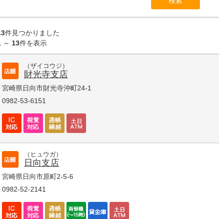
13
件見つかりました
1
～
13
件を表示
（ザイコウジ）
財光寺支店
宮崎県日向市財光寺沖町24-1
0982-53-6151
（ヒュウガ）
日向支店
宮崎県日向市原町2-5-6
0982-52-2141