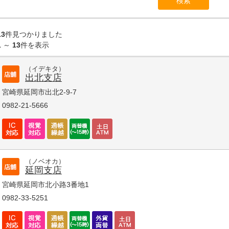
13
件見つかりました
1
～
13
件を表示
（イデキタ）
出北支店
宮崎県延岡市出北2-9-7
0982-21-5666
（ノベオカ）
延岡支店
宮崎県延岡市北小路3番地1
0982-33-5251