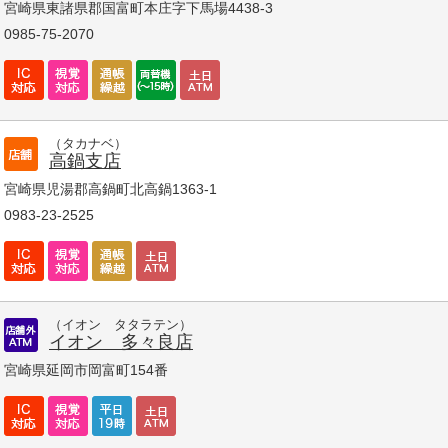
宮崎県東諸県郡国富町本庄字下馬場4438-3
0985-75-2070
（タカナベ）
高鍋支店
宮崎県児湯郡高鍋町北高鍋1363-1
0983-23-2525
（イオン タタラテン）
イオン 多々良店
宮崎県延岡市岡富町154番