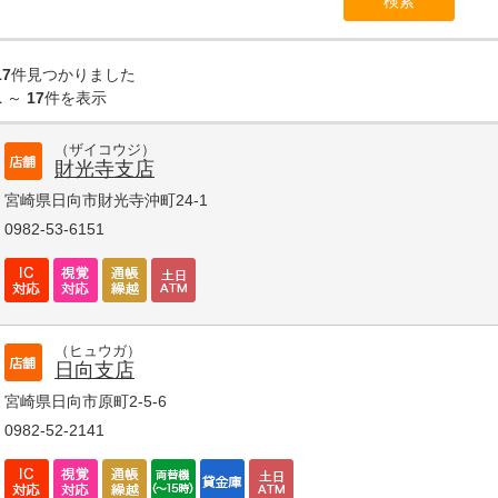
17
件見つかりました
1
～
17
件を表示
（ザイコウジ）
財光寺支店
宮崎県日向市財光寺沖町24-1
0982-53-6151
（ヒュウガ）
日向支店
宮崎県日向市原町2-5-6
0982-52-2141