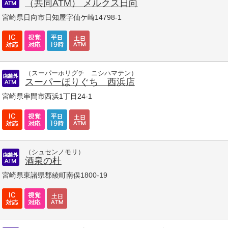
（共同ATM） メルクス日向
宮崎県日向市日知屋字仙ケ崎14798-1
（スーパーホリグチ ニシハマテン）
スーパーほりぐち 西浜店
宮崎県串間市西浜1丁目24-1
（シュセンノモリ）
酒泉の杜
宮崎県東諸県郡綾町南俣1800-19