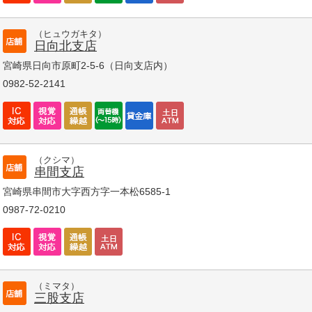
（ヒュウガキタ）
日向北支店
宮崎県日向市原町2-5-6（日向支店内）
0982-52-2141
（クシマ）
串間支店
宮崎県串間市大字西方字一本松6585-1
0987-72-0210
（ミマタ）
三股支店