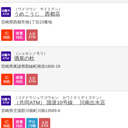
（ウメコウジ サイトテン）
うめこうじ 西都店
宮崎県西都市旭1丁目23番地
（シュセンノモリ）
酒泉の杜
宮崎県東諸県郡綾町南俣1800-19
（コクドウジュウゴウセン カワミナミデミズテン）
（共同ATM） 国道10号線 川南出水店
宮崎県児湯郡川南町川南13589-6