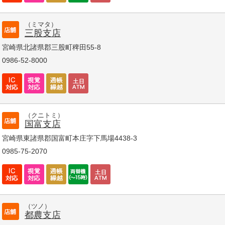
（ミマタ）
三股支店
宮崎県北諸県郡三股町稗田55-8
0986-52-8000
（クニトミ）
国富支店
宮崎県東諸県郡国富町本庄字下馬場4438-3
0985-75-2070
（ツノ）
都農支店