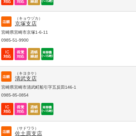
（キョウヅカ）
京塚支店
宮崎県宮崎市京塚1-6-11
0985-51-9900
（キヨタケ）
清武支店
宮崎県宮崎市清武町船引字五反田146-1
0985-85-0854
（サドワラ）
佐土原支店