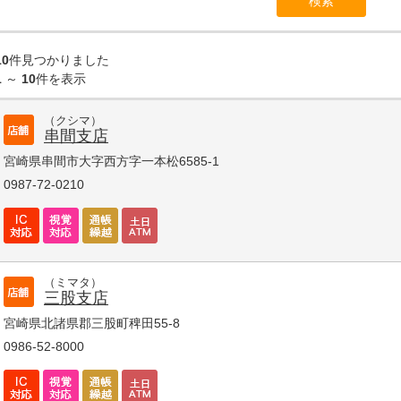
10
件見つかりました
1
～
10
件を表示
（クシマ）
串間支店
宮崎県串間市大字西方字一本松6585-1
0987-72-0210
（ミマタ）
三股支店
宮崎県北諸県郡三股町稗田55-8
0986-52-8000