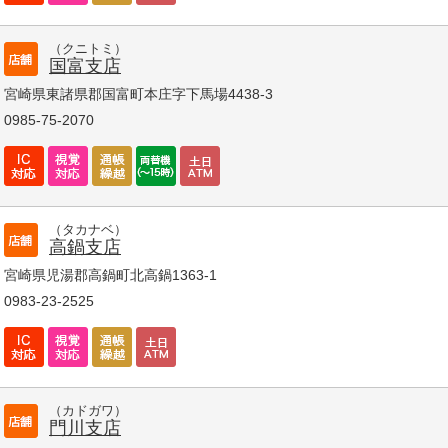
（クニトミ）
国富支店
宮崎県東諸県郡国富町本庄字下馬場4438-3
0985-75-2070
（タカナベ）
高鍋支店
宮崎県児湯郡高鍋町北高鍋1363-1
0983-23-2525
（カドガワ）
門川支店