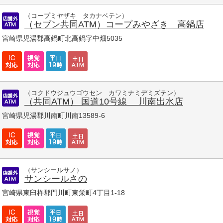
（コープミヤザキ タカナベテン）
（セブン共同ATM）コープみやざき 高鍋店
宮崎県児湯郡高鍋町北高鍋字中畑5035
（コクドウジュウゴウセン カワミナミデミズテン）
（共同ATM） 国道10号線 川南出水店
宮崎県児湯郡川南町川南13589-6
（サンシールサノ）
サンシールさの
宮崎県東臼杵郡門川町東栄町4丁目1-18