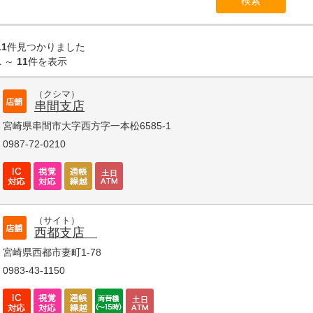
11
件見つかりました
1
～
11
件を表示
（クシマ）
串間支店
宮崎県串間市大字西方字一本松6585-1
0987-72-0210
（サイト）
西都支店
宮崎県西都市妻町1-78
0983-43-1150