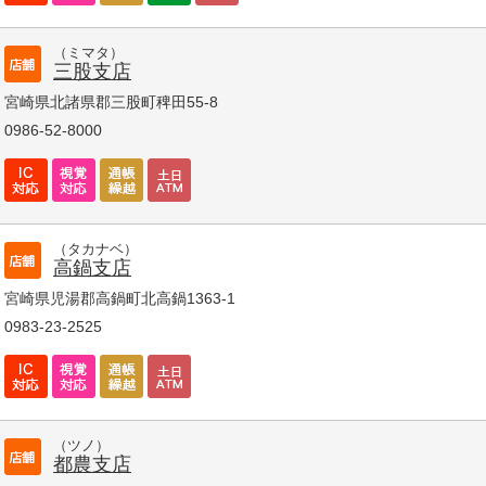
（ミマタ）
三股支店
宮崎県北諸県郡三股町稗田55-8
0986-52-8000
（タカナベ）
高鍋支店
宮崎県児湯郡高鍋町北高鍋1363-1
0983-23-2525
（ツノ）
都農支店