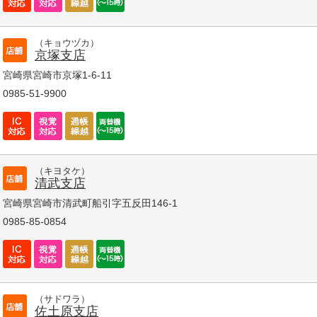
（キョウヅカ）
京塚支店
宮崎県宮崎市京塚1-6-11
0985-51-9900
（キヨタケ）
清武支店
宮崎県宮崎市清武町船引字五反田146-1
0985-85-0854
（サドワラ）
佐土原支店