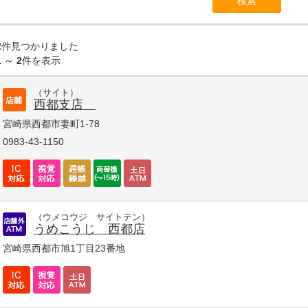
2
件見つかりました
1
～
2
件を表示
（サイト）
西都支店
宮崎県西都市妻町1-78
0983-43-1150
（ウメコウジ サイトテン）
うめこうじ 西都店
宮崎県西都市旭1丁目23番地