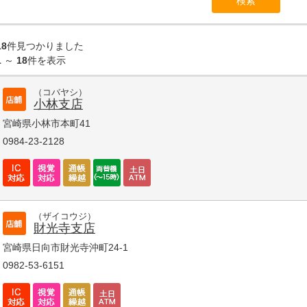
18
件見つかりました
1
～
18
件を表示
（コバヤシ）
小林支店
宮崎県小林市本町41
0984-23-2128
（ザイコウジ）
財光寺支店
宮崎県日向市財光寺沖町24-1
0982-53-6151