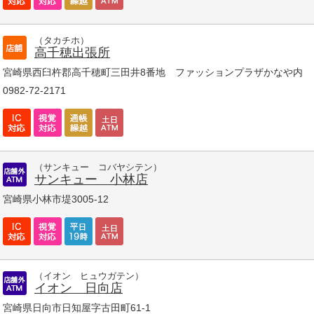
（タカチホ）
高千穂出張所
宮崎県西臼杵郡高千穂町三田井8番地 ファッションプラザかなや内
0982-72-2171
（サンキュー コバヤシテン）
サンキュー 小林店
宮崎県小林市堤3005-12
（イオン ヒュウガテン）
イオン 日向店
宮崎県日向市日知屋字古田町61-1